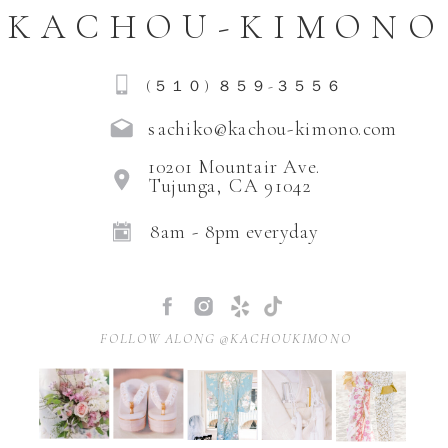
う「家族の物語」を残せることが、 ほんと
KACHOU-KIMONO
うに嬉しい。 🎥 この日のショート動画はこ
ちら YouTube […]
(５１０) ８５９-３５５６
sachiko@kachou-kimono.com
10201 Mountair Ave.
Tujunga, CA 91042
8am - 8pm everyday
FOLLOW ALONG @KACHOUKIMONO