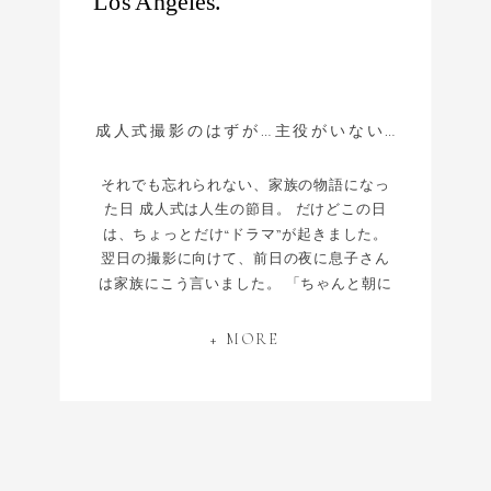
成人式撮影のはずが…主役がいない !?
それでも忘れられない、家族の物語になっ
た日 成人式は人生の節目。 だけどこの日
は、ちょっとだけ“ドラマ”が起きました。
翌日の撮影に向けて、前日の夜に息子さん
は家族にこう言いました。 「ちゃんと朝に
は帰ってくるから！」 ……が！ 朝になって
も部屋にいない。電話も出ない。 まさかの
+ MORE
行方不明。 家族の中で一気に捜索モードに
切り替わる。 「昨日は誰と会ってた？」
「ブライアンじゃない？」 お父さんはその
まま 車飛ばしてブライアンの家へGO。 だ
けど いない。 その瞬間、妹さんが静かに言
う。 「あいつ……多分だけど……飲んで寝て