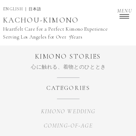
ENGLISH
日本語
MENU
KACHOU-KIMONO
Heartfelt Care for a Perfect Kimono Experience
9
Serving Los Angeles for Over Years
KIMONO STORIES
心に触れる、着物とのひととき
CATEGORIES
KIMONO WEDDING
COMING-OF-AGE