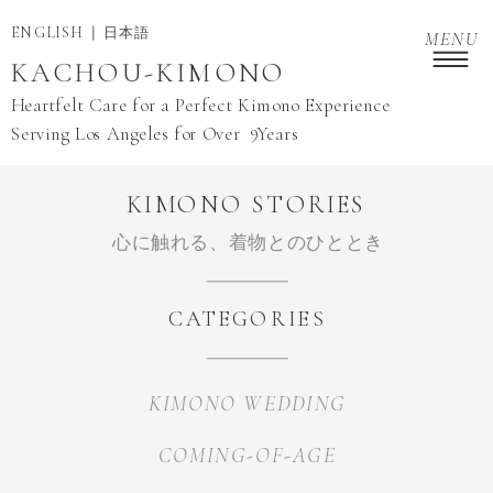
ENGLISH
日本語
MENU
KACHOU-KIMONO
Heartfelt Care for a Perfect Kimono Experience
9
Serving Los Angeles for Over Years
KIMONO STORIES
心に触れる、着物とのひととき
CATEGORIES
KIMONO WEDDING
COMING-OF-AGE