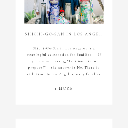
SHICHI-GO-SAN IN LOS ANGELES | KIMONO RENTAL, PHOTOSHOOT & SHRINE VISIT
Shichi-Go-San in Los Angeles is a
meaningful celebration for families. If
you are wondering, “Is it too late to
prepare?” — the answer is No. There is
still time. In Los Angeles, many families
contact us just before Shichi-Go-
San.Please feel free to reach out — even if
+ MORE
you are still thinking about it. Shichi-Go-
San Blessing […]