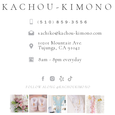
KACHOU-KIMONO
タル９年目 を迎えました。これまでロサン
ゼルスで、多くのご家族の七五三をお手伝
いしてきました。 ご提供内容： お子さまの
気持ちとペースを大切に、やさしく・丁寧
(５１０) ８５９-３５５６
に・自然体で 進めていきます。 「初めての
sachiko@kachou-kimono.com
着物でも安心でした」「子どもが自然に笑
っていました」 というお声をいただいてい
10201 Mountair Ave.
ます。 撮影場所について スタジオ撮影・屋
Tujunga, CA 91042
外撮影、どちらも可能です。 屋外の場合
は、自然光の中でお子さまのナチュラルな
8am - 8pm everyday
表情 が残りやすいのが魅力です。 お好みの
雰囲気を伺い、ぴったりのロケーションを
ご提案いたします。 当日までの流れ ① お問
い合わせメールまたはお電話にて。 ② 合わ
せ（着物選び）スタジオにて、着物 & ヘア
FOLLOW ALONG @KACHOUKIMONO
アクセサリーを選びます。この時点でお子
さまも自然に慣れてくれます。 ③ 撮影日ま
でのサポートLINEやDMなどで、いつでもご
相談OK。 ④ 撮影当日スタジオへ行く必要は
ありません。撮影場所でお着替え・着付け